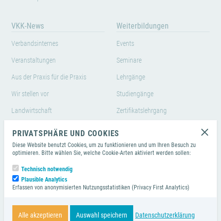
VKK-News
Weiterbildungen
Verbandsinternes
Events
Veranstaltungen
Seminare
Aus der Praxis für die Praxis
Lehrgänge
Wir stellen vor
Studiengänge
Landwirtschaft
Zertifikatslehrgang
Weiterbildungen von
PRIVATSPHÄRE UND COOKIES
Branchenpartnern
Diese Website benutzt Cookies, um zu funktionieren und um Ihren Besuch zu
optimieren. Bitte wählen Sie, welche Cookie-Arten aktiviert werden sollen:
Technisch notwendig
Copyright © 2026 Verband der Küchenleitung (VKK) e.V.
Plausible Analytics
Erfassen von anonymisierten Nutzungsstatistiken (Privacy First Analytics)
Impressum
Datenschutz
Satzung
AGBs
Alle akzeptieren
Auswahl speichern
Datenschutzerklärung