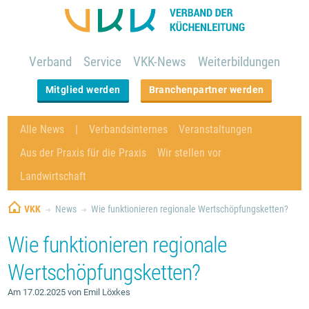
Verband
Service
VKK-News
Weiterbildungen
Mitglied werden
Branchenpartner werden
Alle News
Verbandsinternes
Veranstaltungen
Aus der Praxis für die Praxis
Wir stellen vor
Landwirtschaft
VKK
News
Wie funktionieren regionale Wertschöpfungsketten?
Wie funktionieren regionale
Wertschöpfungsketten?
Am 17.02.2025 von Emil Löxkes