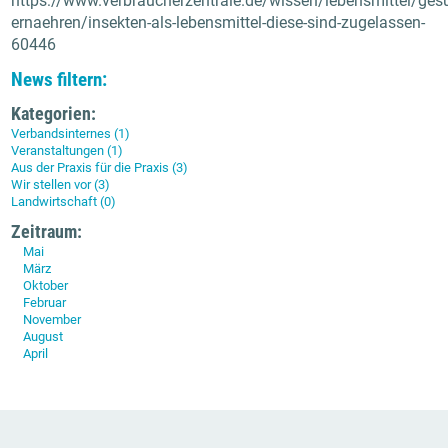
https://www.verbraucherzentrale.de/wissen/lebensmittel/ges
ernaehren/insekten-als-lebensmittel-diese-sind-zugelassen-
60446
News filtern:
Kategorien:
Verbandsinternes (1)
Veranstaltungen (1)
Aus der Praxis für die Praxis (3)
Wir stellen vor (3)
Landwirtschaft (0)
Zeitraum:
Mai
März
Oktober
Februar
November
August
April