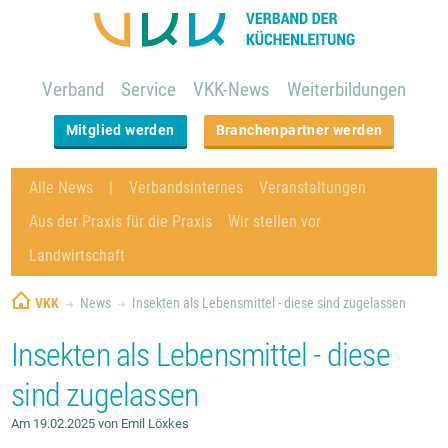
Verband
Service
VKK-News
Weiterbildungen
Mitglied werden
Branchenpartner werden
Alle News
Verbandsinternes
Veranstaltungen
Aus der Praxis für die Praxis
Wir stellen vor
Landwirtschaft
VKK
News
Insekten als Lebensmittel - diese sind zugelassen
Insekten als Lebensmittel - diese
sind zugelassen
Am 19.02.2025 von Emil Löxkes