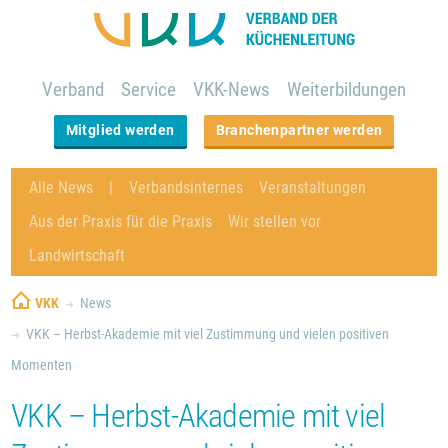
Verband
Service
VKK-News
Weiterbildungen
Mitglied werden
Branchenpartner werden
Alle News
Verbandsinternes
Veranstaltungen
Aus der Praxis für die Praxis
Wir stellen vor
Landwirtschaft
VKK
News
VKK – Herbst-Akademie mit viel Zustimmung und vielen positiven
Momenten
VKK – Herbst-Akademie mit viel