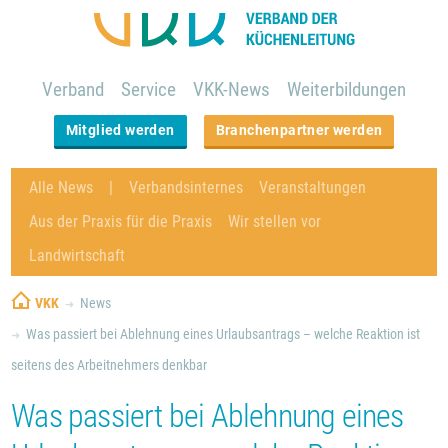
Verband
Service
VKK-News
Weiterbildungen
Mitglied werden
Branchenpartner werden
Alle News
Verbandsinternes
Veranstaltungen
Aus der Praxis für die Praxis
Wir stellen vor
Landwirtschaft
VKK
News
Was passiert bei Ablehnung eines Urlaubsantrags – welche Reaktion ist
seitens des Arbeitnehmers denkbar
Was passiert bei Ablehnung eines