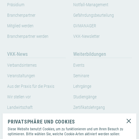
Präsidium
Notfall-Management
Branchenpartner
Gefährdungsbeurteilung
Mitglied werden
GVMANAGER
Branchenpartner werden
VKK-Newsletter
VKK-News
Weiterbildungen
Verbandsinternes
Events
Veranstaltungen
Seminare
Aus der Praxis für die Praxis
Lehrgänge
Wir stellen vor
Studiengänge
Landwirtschaft
Zertifikatslehrgang
Weiterbildungen von
PRIVATSPHÄRE UND COOKIES
Branchenpartnern
Diese Website benutzt Cookies, um zu funktionieren und um Ihren Besuch zu
optimieren. Bitte wählen Sie, welche Cookie-Arten aktiviert werden sollen: